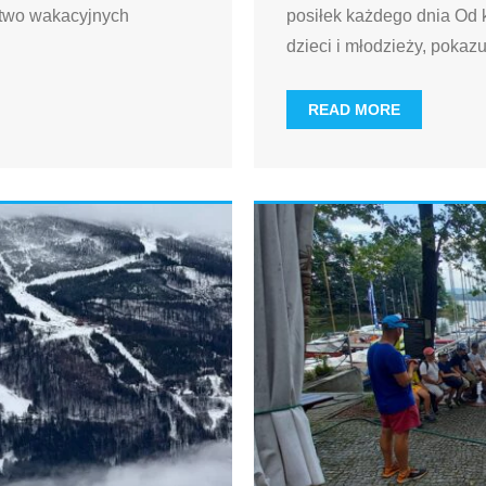
stwo wakacyjnych
posiłek każdego dnia Od k
dzieci i młodzieży, pokaz
READ MORE