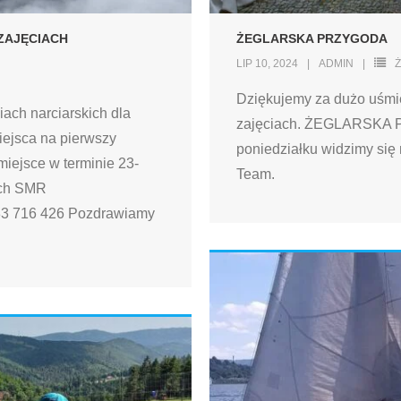
ZAJĘCIACH
ŻEGLARSKA PRZYGODA
LIP 10, 2024
ADMIN
Dziękujemy za dużo uśmie
ach narciarskich dla
zajęciach. ŻEGLARSKA P
iejsca na pierwszy
poniedziałku widzimy si
miejsce w terminie 23-
Team.
ach SMR
83 716 426 Pozdrawiamy