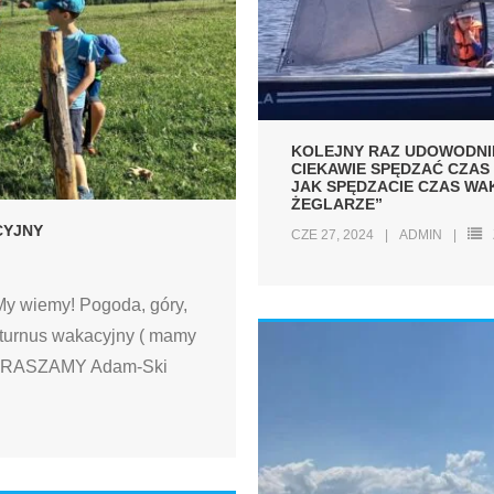
KOLEJNY RAZ UDOWODNIL
CIEKAWIE SPĘDZAĆ CZAS 
JAK SPĘDZACIE CZAS WA
ŻEGLARZE”
CYJNY
CZE 27, 2024
ADMIN
My wiemy! Pogoda, góry,
 turnus wakacyjny ( mamy
 ZAPRASZAMY Adam-Ski