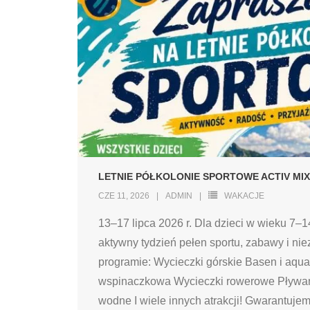
LETNIE PÓŁKOLONIE SPORTOWE ACTIV MIX
CZE 11, 2026
ADMIN
WAKACJE
13–17 lipca 2026 r. Dla dzieci w wieku 7–
aktywny tydzień pełen sportu, zabawy i n
programie: Wycieczki górskie Basen i aqu
wspinaczkowa Wycieczki rowerowe Pływa
wodne I wiele innych atrakcji! Gwarantuj