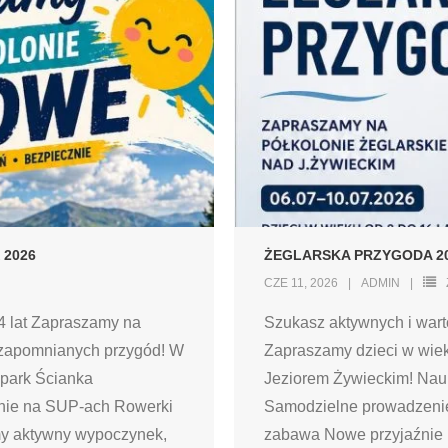
 2026
ŻEGLARSKA PRZYGODA 2
CZE 11, 2026
ADMIN
14 lat Zapraszamy na
Szukasz aktywnych i wart
iezapomnianych przygód! W
Zapraszamy dzieci w wiek
apark Ścianka
Jeziorem Żywieckim! Nau
nie na SUP-ach Rowerki
Samodzielne prowadzenie
emy aktywny wypoczynek,
zabawa Nowe przyjaźnie 