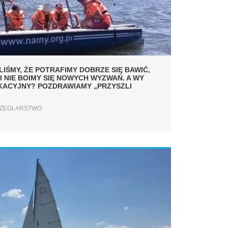
IŚMY, ŻE POTRAFIMY DOBRZE SIĘ BAWIĆ,
I NIE BOIMY SIĘ NOWYCH WYZWAŃ. A WY
KACYJNY? POZDRAWIAMY „PRZYSZLI
ŻEGLARSTWO