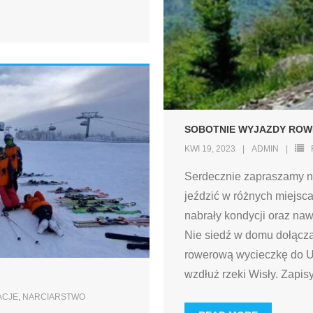
SOBOTNIE WYJAZDY RO
KWI 19, 2023
ADMIN
Serdecznie zapraszamy n
jeździć w różnych miejscac
nabrały kondycji oraz n
Nie siedź w domu dołącz
rowerową wycieczkę do U
wzdłuż rzeki Wisły. Zapisy
ACJE
,
NARCIARSTWO